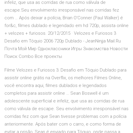
infeliz, que usa as corridas de rua como válvula de
escape.Seu envolvimento irresponsável nas corridas fez
com … Após deixar a polícia, Brian O'Conner (Paul Walker) é
for&c, filmes dublado e legendado em hd 720p, assista online
+ velozes + furiosos. 20/12/2015 · Velozes e Furiosos 3
Desafio em Tóquio 2006 720p Dublado - JeanNinjja Mail.Ru
Почта Мой Мир Одноклассники Игры Знакомства Новости
Поиск Combo Все проекты
Filme Velozes e Furiosos 3: Desafio em Tóquio Dublado para
assistir online grátis na Overflix, os melhores Filmes Online,
você encontra aqui, filmes dublados e legendados
completos para assistir online … Sean Boswell é um
adolescente superficial e infeliz, que usa as corridas de rua
como válvula de escape. Seu envolvimento irresponsável nas
corridas fez com que Sean tivesse problemas com a polícia
anteriormente. Após bater com o carro, e como forma de
evitar a prisão, Sean é enviado para Tóquio, onde passa a